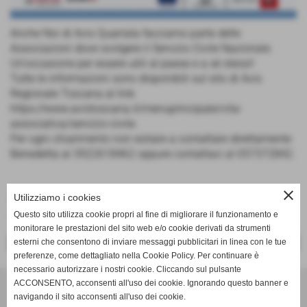
Anche Noi di Avis Quarrata facciamo parte delle
Associazioni dove svolgere il Servizio Civile Nazionale.
Un'occasione per essere utili al paese e a sé stessi!
Tutte le informazioni sono disponibili sul sito di Avis
Regionale Toscana al link:
https://www.avistoscana.it/menuprincipale/vita-
associativa/servizio-civile.
Per ogni chiarimento non esitare a contattare direttamente
Benedetta al 3922618462 oppure contattaci al 057372842.
close
Utilizziamo i cookies
Fonte:
AVIS Toscana
Servizio Civile Nazionale con AVIS
Questo sito utilizza cookie propri al fine di migliorare il funzionamento e
monitorare le prestazioni del sito web e/o cookie derivati da strumenti
esterni che consentono di inviare messaggi pubblicitari in linea con le tue
<< PRECEDENTE
SUCCESSIVO >>
preferenze, come dettagliato nella Cookie Policy. Per continuare è
necessario autorizzare i nostri cookie. Cliccando sul pulsante
AVIS Comunale Quarrata
ACCONSENTO, acconsenti all'uso dei cookie. Ignorando questo banner e
navigando il sito acconsenti all'uso dei cookie.
Via Bocca di Gora e Tinaia 67 (presso CRI) - 51039 Quarrata